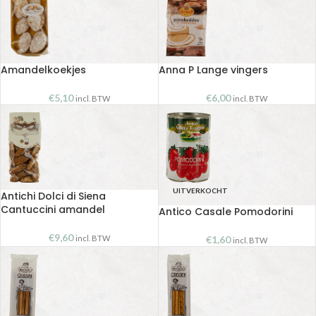
Amandelkoekjes
Anna P Lange vingers
€
5,10
€
6,00
incl. BTW
incl. BTW
UITVERKOCHT
Antichi Dolci di Siena
Cantuccini amandel
Antico Casale Pomodorini
€
9,60
incl. BTW
€
1,60
incl. BTW