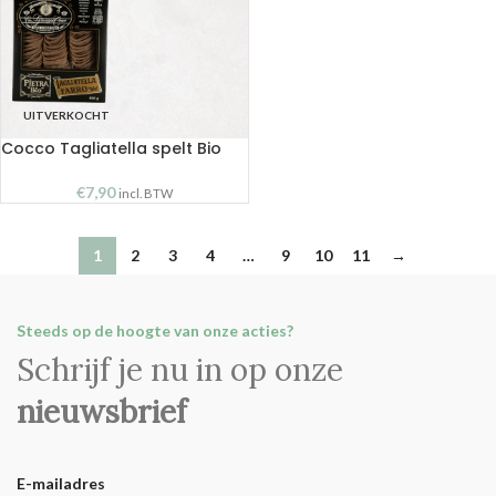
UITVERKOCHT
Cocco Tagliatella spelt Bio
€
7,90
incl. BTW
1
2
3
4
…
9
10
11
→
Steeds op de hoogte van onze acties?
Schrijf je nu in op onze
nieuwsbrief
E-mailadres