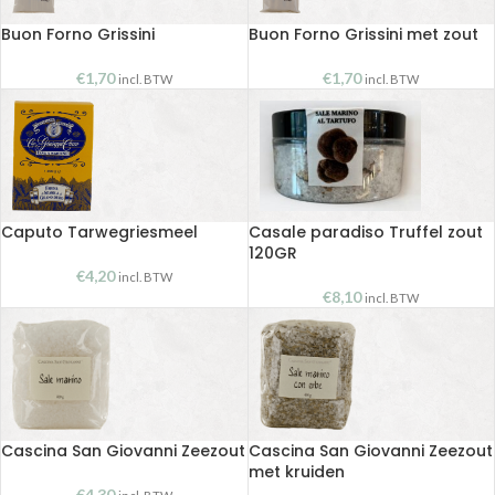
Buon Forno Grissini
Buon Forno Grissini met zout
€
1,70
€
1,70
incl. BTW
incl. BTW
Caputo Tarwegriesmeel
Casale paradiso Truffel zout
120GR
€
4,20
incl. BTW
€
8,10
incl. BTW
Cascina San Giovanni Zeezout
Cascina San Giovanni Zeezout
met kruiden
€
4,30