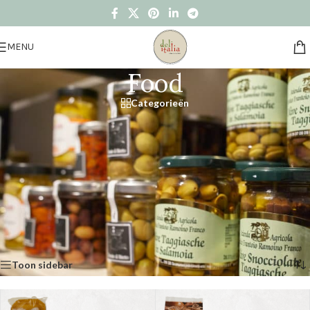
MENU
Food
Categorieën
Deli Italia biedt de klant een ruim assortiment aan Italiaanse producten.
De Italiaanse hammen, salami, panchetta, mortadella, bresaola, om er
maar een paar te noemen, doen je alvast terugdenken aan die heerlijke
vakantie, je bezoek aan één van die authentieke pizzicagnolo in een klein
steegje, of waar je wellicht voor het uitstalraam met open mond bent
blijven staan.
Home
/
Winkel
/
Food
Resultaat 1–15 van de 157 resultaten wordt getoond
Toon sidebar