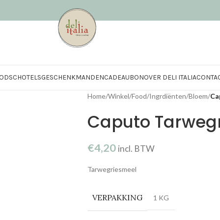
OD
SCHOTELS
GESCHENKMANDEN
CADEAUBON
OVER DELI ITALIA
CONTA
Home
/
Winkel
/
Food
/
Ingrdiënten
/
Bloem
/
Ca
Caputo Tarweg
€
4,20
incl. BTW
Tarwegriesmeel
VERPAKKING
1 KG