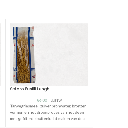
Setaro Fusilli Lunghi
Setaro Orecch
€
6,00
€
incl. BTW
Tarwegriesmeel, zuiver bronwater, bronzen
Tarwegriesmeel, 
vormen en het droogproces van het deeg
vormen en het d
met gefilterde buitenlucht maken van deze
met gefilterde b
pasta een uitzonderlijke pasta met een
pasta een uitzon