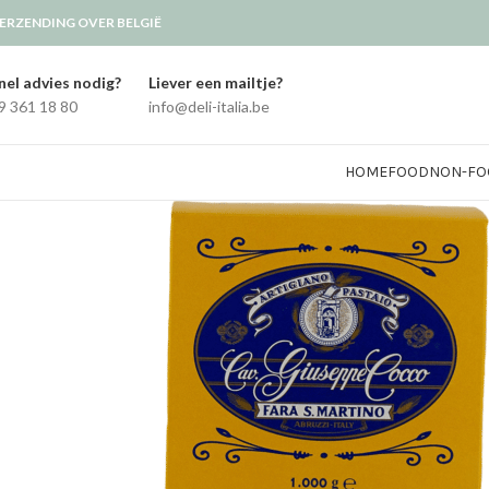
ERZENDING OVER BELGIË
nel advies nodig?
Liever een mailtje?
9 361 18 80
info@deli-italia.be
HOME
FOOD
NON-FO