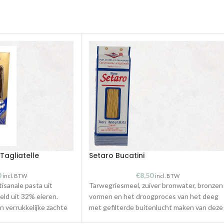
agliatelle
Setaro Bucatini
0
€
8,50
incl. BTW
incl. BTW
isanale pasta uit
Tarwegriesmeel, zuiver bronwater, bronzen
ld uit 32% eieren.
vormen en het droogproces van het deeg
n verrukkelijke zachte
met gefilterde buitenlucht maken van deze
pasta een uitzonderlijke pasta met een