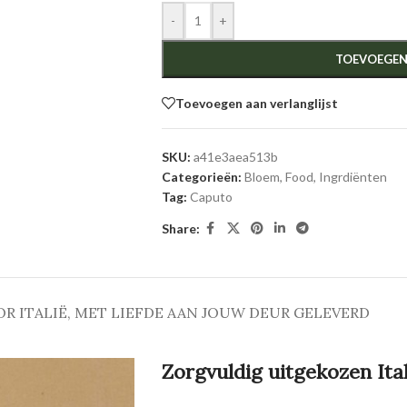
-
+
TOEVOEGEN
Toevoegen aan verlanglijst
SKU:
a41e3aea513b
Categorieën:
Bloem
,
Food
,
Ingrdiënten
Tag:
Caputo
Share:
OR ITALIË, MET LIEFDE AAN JOUW DEUR GELEVERD
Zorgvuldig uitgekozen Ita