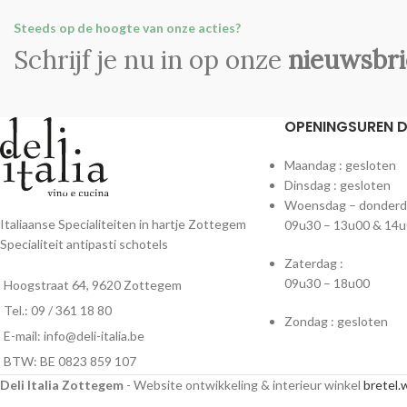
Steeds op de hoogte van onze acties?
Schrijf je nu in op onze
nieuwsbri
OPENINGSUREN DE
Maandag : gesloten
Dinsdag : gesloten
Woensdag – donderdag
Italiaanse Specialiteiten in hartje Zottegem
09u30 – 13u00 & 14u
Specialiteit antipasti schotels
Zaterdag :
09u30 – 18u00
Hoogstraat 64, 9620 Zottegem
Tel.: 09 / 361 18 80
Zondag : gesloten
E-mail: info@deli-italia.be
BTW: BE 0823 859 107
Deli Italia Zottegem
- Website ontwikkeling & interieur winkel
bretel.