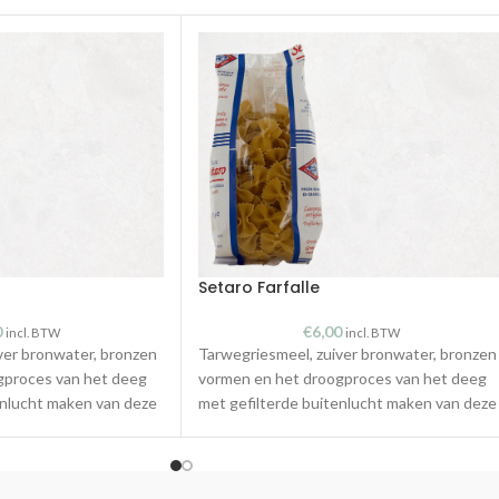
Setaro Farfalle
0
€
6,00
incl. BTW
incl. BTW
ver bronwater, bronzen
Tarwegriesmeel, zuiver bronwater, bronzen
gproces van het deeg
vormen en het droogproces van het deeg
enlucht maken van deze
met gefilterde buitenlucht maken van deze
lijke pasta met een
pasta een uitzonderlijke pasta met een
heerlijke smaak