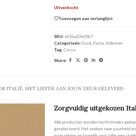
Uitverkocht
Toevoegen aan verlanglijst
SKU:
a55ba33e03b7
Categorieën:
Food
,
Pasta
,
Volkoren
Tag:
Cocco
Share:
OR ITALIË, MET LIEFDE AAN JOUW DEUR GELEVERD
Zorgvuldig uitgekozen Ita
Alle producten worden rechtstreeks geïmpo
geselecteerd. Het zoeken naar puurheid en 
waar plezier en hopelijk voor jullie een stre