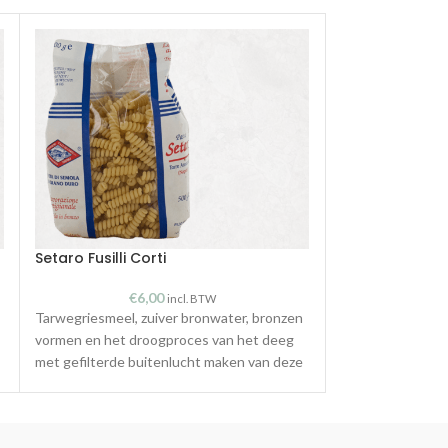
Setaro Fusilli Corti
Setaro Fusilli L
€
6,00
€
incl. BTW
Tarwegriesmeel, zuiver bronwater, bronzen
Tarwegriesmeel, 
vormen en het droogproces van het deeg
vormen en het d
met gefilterde buitenlucht maken van deze
met gefilterde b
pasta een uitzonderlijke pasta met een
pasta een uitzon
heerlijke smaak
heerlijke smaak