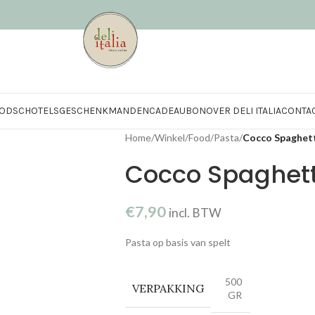
OD
SCHOTELS
GESCHENKMANDEN
CADEAUBON
OVER DELI ITALIA
CONTA
Home
/
Winkel
/
Food
/
Pasta
/
Cocco Spaghett
Cocco Spaghett
€
7,90
incl. BTW
Pasta op basis van spelt
500
VERPAKKING
GR