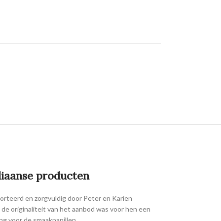
liaanse producten
rteerd en zorgvuldig door Peter en Karien
de originaliteit van het aanbod was voor hen een
ling voor de smaakpapillen.