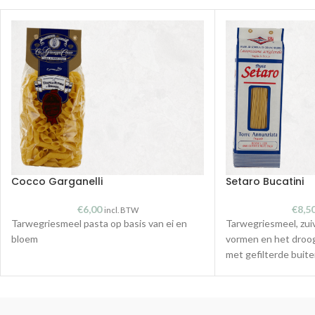
Cocco Garganelli
Setaro Bucatini
€
6,00
€
8,5
incl. BTW
Tarwegriesmeel pasta op basis van ei en
Tarwegriesmeel, zui
bloem
vormen en het droo
met gefilterde buit
pasta een uitzonder
heerlijke smaak