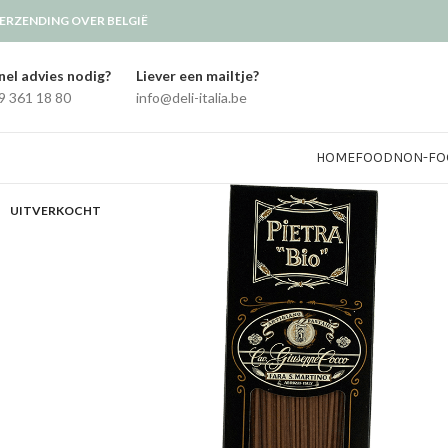
ERZENDING OVER BELGIË
nel advies nodig?
Liever een mailtje?
9 361 18 80
info@deli-italia.be
HOME
FOOD
NON-FO
UITVERKOCHT