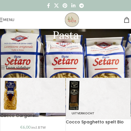
MENU
Pasta
Categorieën
Home
/
Winkel
/
Food
/
Pasta
Resultaat 1–15 van de 27 resultaten wordt getoond
Toon sidebar
UITVERKOCHT
Cocco Garganelli
Cocco Spaghetto spelt Bio
€
6,00
incl. BTW