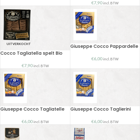
€
7,90
incl. BTW
UITVERKOCHT
Giuseppe Cocco Pappardelle
Cocco Tagliatella spelt Bio
€
6,00
incl. BTW
€
7,90
incl. BTW
Giuseppe Cocco Tagliatelle
Giuseppe Cocco Taglierini
€
6,00
€
6,00
incl. BTW
incl. BTW