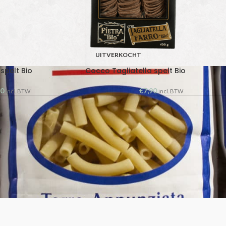
UITVERKOCHT
spelt Bio
Cocco Tagliatella spelt Bio
90
€
7,90
incl. BTW
incl. BTW