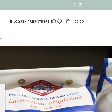
INLOGGEN / REGISTREREN
€
0,00
CT
9
24
36