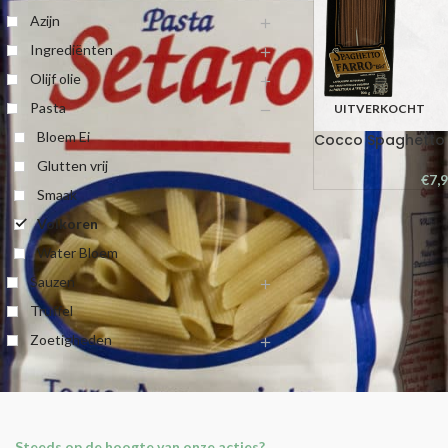
Azijn
Ingrediënten
Olijf olie
Pasta
UITVERKOCHT
Bloem Ei
Cocco Spaghetto 
Glutten vrij
€
7,
Smaak
Volkoren
Water Bloem
Sauzen
Truffel
Zoetigheden
Steeds op de hoogte van onze acties?