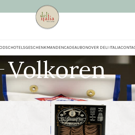
OD
SCHOTELS
GESCHENKMANDEN
CADEAUBON
OVER DELI ITALIA
CONTA
Volkoren
asta
/
Volkoren
Toon