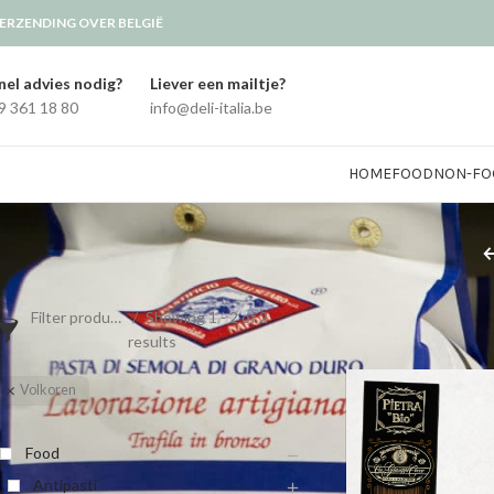
ERZENDING OVER BELGIË
nel advies nodig?
Liever een mailtje?
9 361 18 80
info@deli-italia.be
HOME
FOOD
NON-FO
Filter products
Showing 1 - 2 of 2
Home
/
Winkel
/
Food
/
P
results
Volkoren
Food
Antipasti