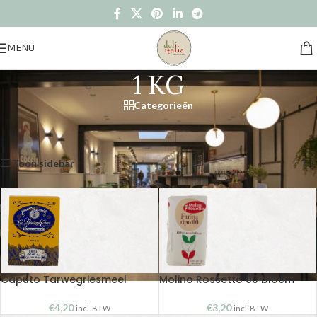
MENU
1 KG
Categorieën
Home
/
Product Verpakking
/
1 KG
Resultaat 1–15 van de 16 resultaten wordt getoond
Toon sidebar
Caputo Tarwegriesmeel
Molino Rossetto 00 bloem
€
4,20
€
3,20
incl. BTW
incl. BTW