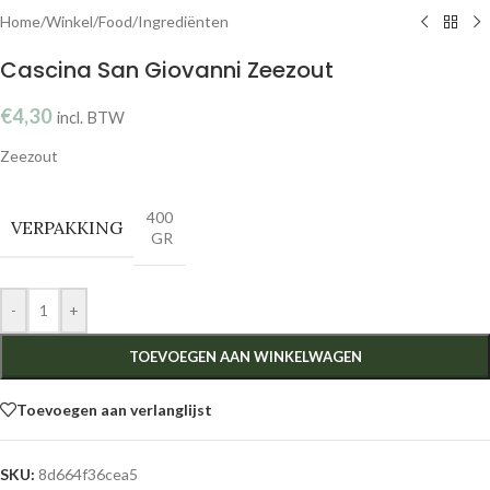
Home
/
Winkel
/
Food
/
Ingrediënten
Cascina San Giovanni Zeezout
€
4,30
incl. BTW
Zeezout
400
VERPAKKING
GR
-
+
TOEVOEGEN AAN WINKELWAGEN
Toevoegen aan verlanglijst
SKU:
8d664f36cea5