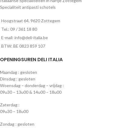
Italiaanse Specialiteiten in hartje Zottegem
Specialiteit antipasti schotels
Hoogstraat 64, 9620 Zottegem
Tel.: 09 / 361 18 80
E-mail: info@deli-italia.be
BTW: BE 0823 859 107
OPENINGSUREN DELI ITALIA
Maandag : gesloten
Dinsdag : gesloten
Woensdag – donderdag – vrijdag :
09u30 – 13u00 & 14u00 – 18u00
Zaterdag :
09u30 – 18u00
Zondag : gesloten