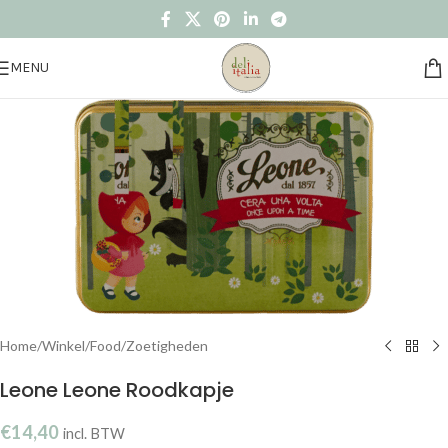
MENU
Home
/
Winkel
/
Food
/
Zoetigheden
Leone Leone Roodkapje
€
14,40
incl. BTW