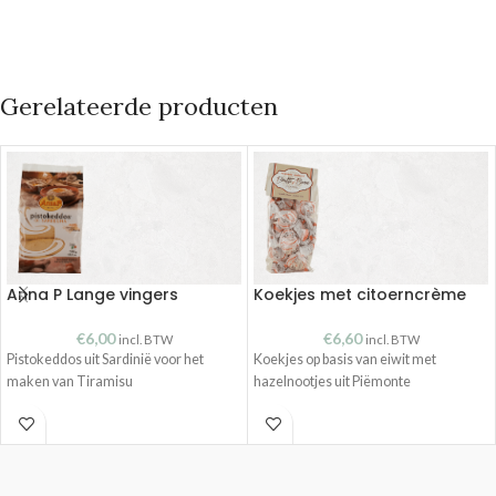
Gerelateerde producten
Anna P Lange vingers
Koekjes met citoerncrème
€
6,00
€
6,60
incl. BTW
incl. BTW
Pistokeddos uit Sardinië voor het
Koekjes op basis van eiwit met
maken van Tiramisu
hazelnootjes uit Piëmonte