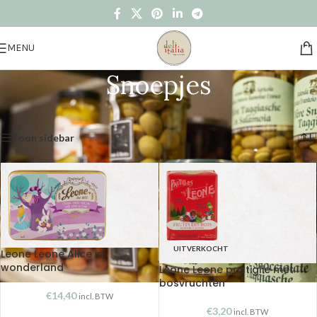
MENU
Snoepjes
Home
/
Winkel
/
Food
/
Zoetigheden
/
Snoepjes
Toont alle 11 resultaten
Toon sidebar
UITVERKOCHT
Leone Leone Alice in
wonderland
Leone Leone pastiglie met
bosvruchten
€
14,40
incl. BTW
€
3,20
incl. BTW