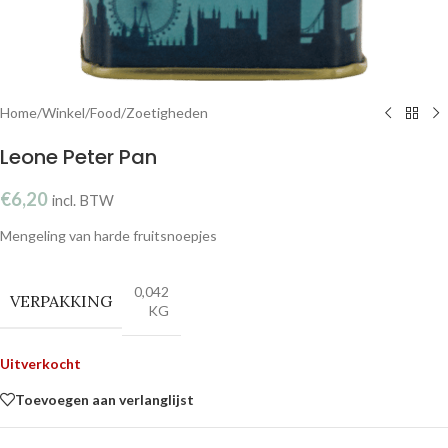
Home
/
Winkel
/
Food
/
Zoetigheden
Leone Peter Pan
€
6,20
incl. BTW
Mengeling van harde fruitsnoepjes
0,042
VERPAKKING
KG
Uitverkocht
Toevoegen aan verlanglijst