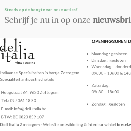
Steeds op de hoogte van onze acties?
Schrijf je nu in op onze
nieuwsbri
OPENINGSUREN DE
Maandag : gesloten
Dinsdag : gesloten
Woensdag – donderdag
Italiaanse Specialiteiten in hartje Zottegem
09u30 – 13u00 & 14u
Specialiteit antipasti schotels
Zaterdag :
09u30 – 18u00
Hoogstraat 64, 9620 Zottegem
Tel.: 09 / 361 18 80
Zondag : gesloten
E-mail: info@deli-italia.be
BTW: BE 0823 859 107
Deli Italia Zottegem
- Website ontwikkeling & interieur winkel
bretel.