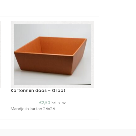
Kartonnen doos – Groot
Kartonnen doo
€
2,50
€
incl. BTW
Mandje in karton 26x26
Mandje in karton