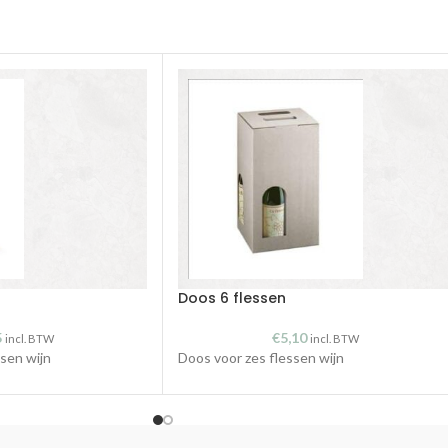
Doos 6 flessen
5
€
5,10
incl. BTW
incl. BTW
sen wijn
Doos voor zes flessen wijn