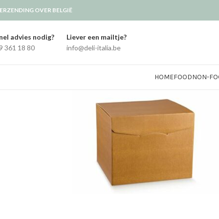
ERZENDING OVER BELGIË
nel advies nodig?
Liever een mailtje?
9 361 18 80
info@deli-italia.be
HOME
FOOD
NON-FO