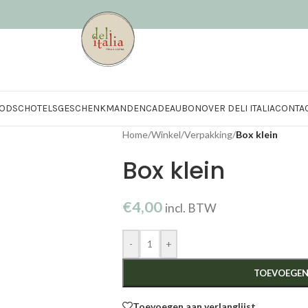
OD
SCHOTELS
GESCHENKMANDEN
CADEAUBON
OVER DELI ITALIA
CONTA
Home
/
Winkel
/
Verpakking
/
Box klein
Box klein
€
4,00
incl. BTW
-
+
TOEVOEGEN
Toevoegen aan verlanglijst