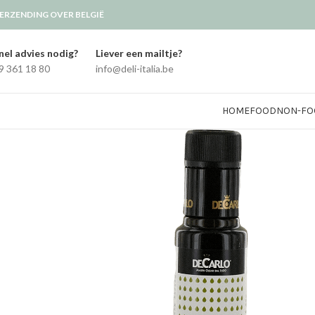
ERZENDING OVER BELGIË
nel advies nodig?
Liever een mailtje?
9 361 18 80
info@deli-italia.be
HOME
FOOD
NON-FO