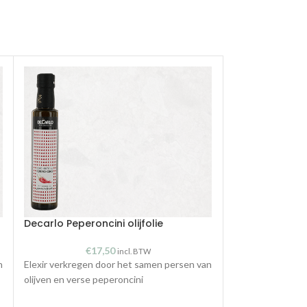
Decarlo Peperoncini olijfolie
Decarlo Peperon
€
17,50
€
incl. BTW
n
Elexir verkregen door het samen persen van
Elexir verkregen
olijven en verse peperoncini
olijven en verse 