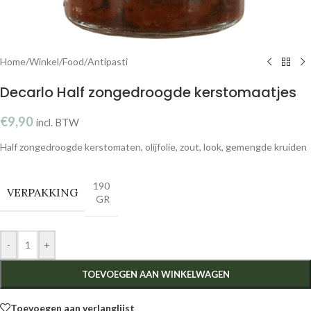
Home
/
Winkel
/
Food
/
Antipasti
Decarlo Half zongedroogde kerstomaatjes
€
9,90
incl. BTW
Half zongedroogde kerstomaten, olijfolie, zout, look, gemengde kruiden
190
VERPAKKING
GR
-
+
TOEVOEGEN AAN WINKELWAGEN
Toevoegen aan verlanglijst