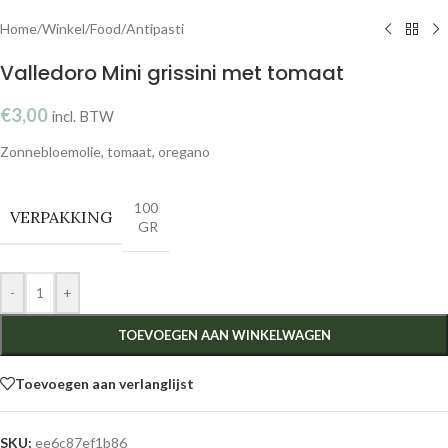
Home
/
Winkel
/
Food
/
Antipasti
Valledoro Mini grissini met tomaat
€
3,00
incl. BTW
Zonnebloemolie, tomaat, oregano
100
VERPAKKING
GR
-
+
TOEVOEGEN AAN WINKELWAGEN
Toevoegen aan verlanglijst
SKU:
ee6c87ef1b86