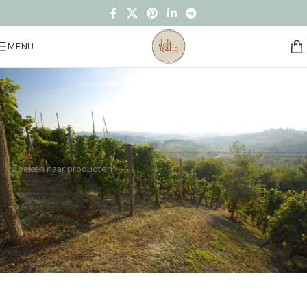
MENU
Rosé
Home
/
Winkel
/
Non-food
/
Wijnen
/
Rosé
Geen producten gevonden die aan je selectie voldoen.