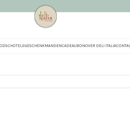
OD
SCHOTELS
GESCHENKMANDEN
CADEAUBON
OVER DELI ITALIA
CONTA