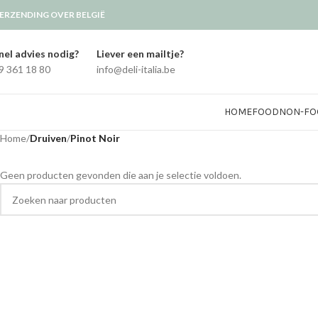
ERZENDING OVER BELGIË
nel advies nodig?
Liever een mailtje?
9 361 18 80
info@deli-italia.be
HOME
FOOD
NON-FO
Home
/
Druiven
/
Pinot Noir
Geen producten gevonden die aan je selectie voldoen.