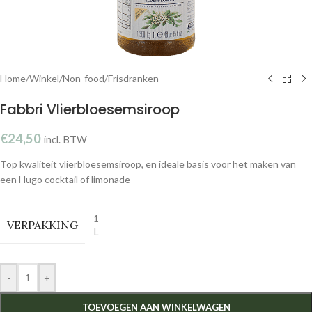
Home
/
Winkel
/
Non-food
/
Frisdranken
Fabbri Vlierbloesemsiroop
€
24,50
incl. BTW
Top kwaliteit vlierbloesemsiroop, en ideale basis voor het maken van
een Hugo cocktail of limonade
1
VERPAKKING
L
-
+
TOEVOEGEN AAN WINKELWAGEN