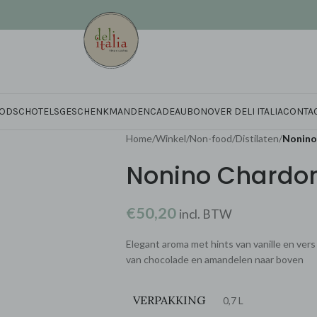
OD
SCHOTELS
GESCHENKMANDEN
CADEAUBON
OVER DELI ITALIA
CONTA
Home
/
Winkel
/
Non-food
/
Distilaten
/
Nonino
Nonino Chardo
€
50,20
incl. BTW
Elegant aroma met hints van vanille en ve
van chocolade en amandelen naar boven
VERPAKKING
0,7 L