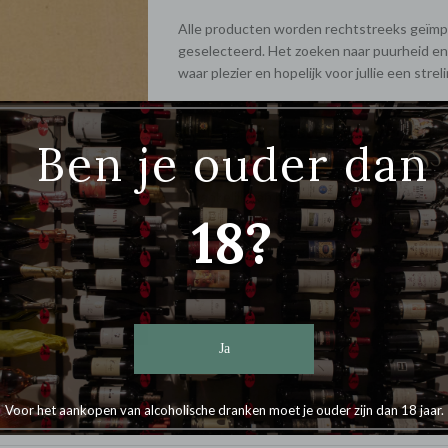
Alle producten worden rechtstreeks geïmpo
geselecteerd. Het zoeken naar puurheid en 
waar plezier en hopelijk voor jullie een stre
Met de grootste zorg verpakt
Ben je ouder dan
Peter en Karien verpakken zorgvuldig julli
Afhankelijk van het type product maken wij 
18?
zijn dat jouw bestelling perfect bij jou aan
Ja
Voor het aankopen van alcoholische dranken moet je ouder zijn dan 18 jaar.