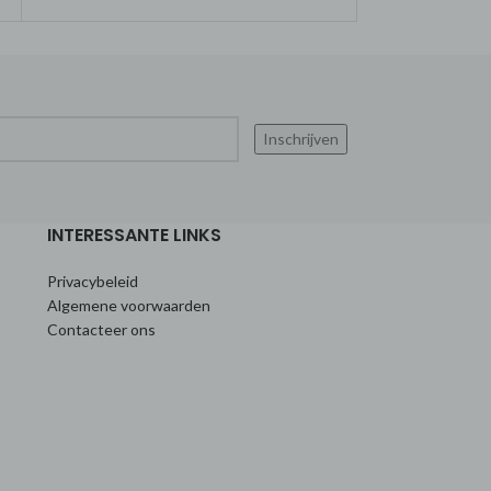
echte sambuca moet zijn
aromatische gra
INTERESSANTE LINKS
Privacybeleid
Algemene voorwaarden
Contacteer ons