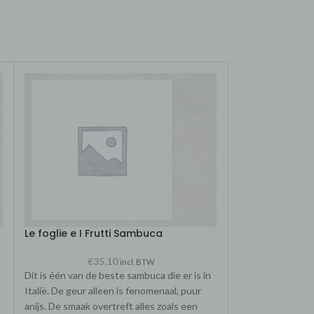
Le foglie e I Frutti Sambuca
Marzadro Espr
€
35,10
€
6
incl. BTW
Dit is één van de beste sambuca die er is in
Gedistilleerd va
Italië. De geur alleen is fenomenaal, puur
druiven, en verv
anijs. De smaak overtreft alles zoals een
in stalen vaten rij