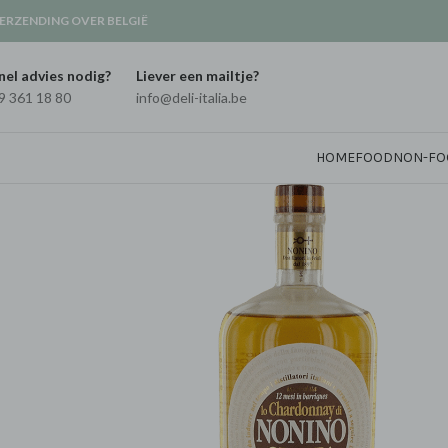
ERZENDING OVER BELGIË
nel advies nodig?
Liever een mailtje?
9 361 18 80
info@deli-italia.be
HOME
FOOD
NON-FO