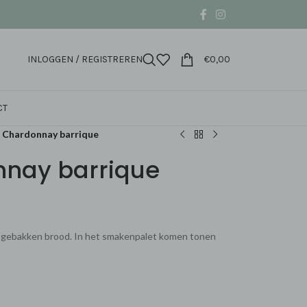
INLOGGEN / REGISTREREN
€
0,00
CT
 Chardonnay barrique
nnay barrique
rs gebakken brood. In het smakenpalet komen tonen