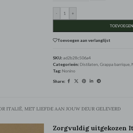
-
+
TOEVOEGEN
Toevoegen aan verlanglijst
SKU:
ad2b28c506a4
Categorieën:
Distilaten
,
Grappa barrique
,
Tag:
Nonino
Share:
OR ITALIË, MET LIEFDE AAN JOUW DEUR GELEVERD
Zorgvuldig uitgekozen I