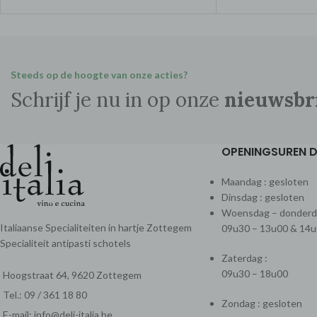
bewaren
Steeds op de hoogte van onze acties?
Schrijf je nu in op onze
nieuwsbr
OPENINGSUREN DE
Maandag : gesloten
Dinsdag : gesloten
Woensdag – donderdag
Italiaanse Specialiteiten in hartje Zottegem
09u30 – 13u00 & 14u
Specialiteit antipasti schotels
Zaterdag :
09u30 – 18u00
Hoogstraat 64, 9620 Zottegem
Tel.: 09 / 361 18 80
Zondag : gesloten
E-mail: info@deli-italia.be