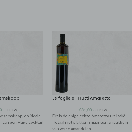
semsiroop
Le foglie e I Frutti Amaretto
0
€
31,00
incl. BTW
incl. BTW
loesemsiroop, en ideale
Dit is de enige echte Amaretto uit Italië.
n van een Hugo cocktail
Totaal niet plakkerig maar een smaakbom
van verse amandelen