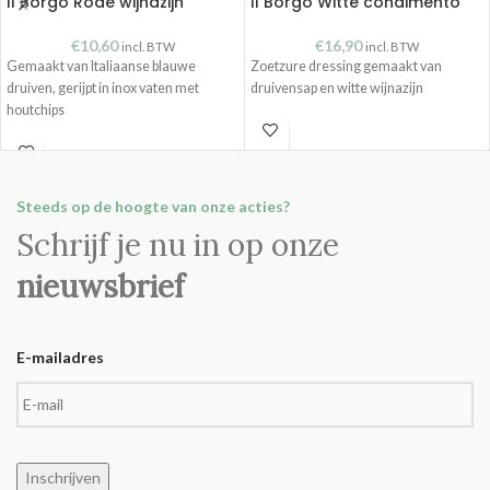
Il Borgo Rode wijnazijn
Il Borgo Witte condimento
€
10,60
€
16,90
incl. BTW
incl. BTW
Gemaakt van Italiaanse blauwe
Zoetzure dressing gemaakt van
druiven, gerijpt in inox vaten met
druivensap en witte wijnazijn
houtchips
Steeds op de hoogte van onze acties?
Schrijf je nu in op onze
nieuwsbrief
E-mailadres
Inschrijven