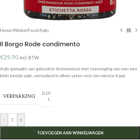
Home
/
Winkel
/
Food
/
Azijn
Il Borgo Rode condimento
€
29,90
incl. BTW
Azijn gemaakt van gekookte druivenmost met toevoeging van een een
klein beetje azijn, verouderd in eiken vaten voor ten minste 6 jaar
0,10
VERPAKKING
L
-
+
TOEVOEGEN AAN WINKELWAGEN